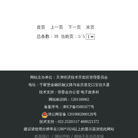
首页
上一页
下一页
末页
总条数：39 当前页：1/ 5
网站主办单位：天津经济技术开发区管理委员会
地址：于家堡金融区融义路与金滨道交口宝信大厦
技术支持：管委会办公室 电子政务科
网站标识码：1201160062
备案序号：
津ICP备05001677号
津公网安备 12019002000128号
技术支持：022-25201117 4000221372
建议请使用分辨率在1280*1024以上的显示器浏览此网站
联系我们
/
网站声明
/
网络不良信息举报