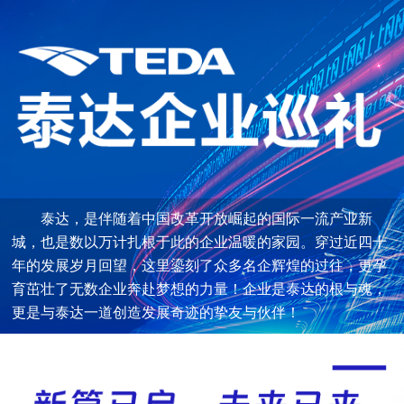
泰达，是伴随着中国改革开放崛起的国际一流产业新
城，也是数以万计扎根于此的企业温暖的家园。穿过近四十
年的发展岁月回望，这里鎏刻了众多名企辉煌的过往，更孕
育茁壮了无数企业奔赴梦想的力量！企业是泰达的根与魂，
更是与泰达一道创造发展奇迹的挚友与伙伴！