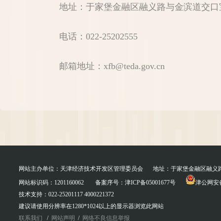
地址：于家堡金融区融义路与金滨道交口
电话：022-25202555
邮箱地址：xfb@teda.gov.cn
网站主办单位：天津经济技术开发区管理委员会
地址：于家堡金融区融义
网站标识码：1201160062
备案序号：
津ICP备05001677号
津公网安备 
技术支持：022-25201117 4000221372
建议请使用分辨率在1280*1024以上的显示器浏览此网站
联系我们
/
网站声明
/
网络不良信息举报