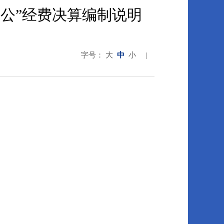
三公”经费决算编制说明
字号：
大
中
小
|