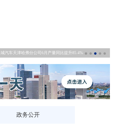
心组赴曙光天津基地、天星科技开展学习调研
总投
政务公开