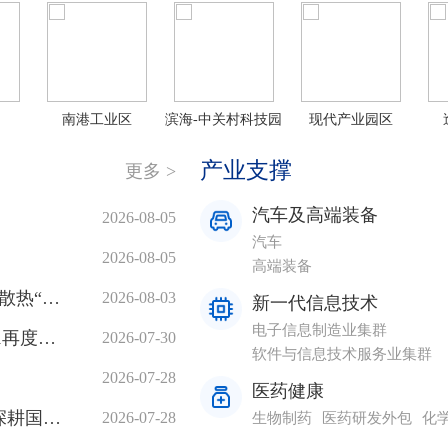
南港工业区
滨海-中关村科技园
现代产业园区
产业支撑
更多 >
汽车及高端装备
2026-08-05
汽车
2026-08-05
高端装备
从实验室成果到6亿元订单 校企联手交出算力散热“天津方案”
2026-08-03
新一代信息技术
电子信息制造业集群
从“仿生秀”到“真干活” 阿童木天兵一号AR-H1再度升级
2026-07-30
软件与信息技术服务业集群
2026-07-28
医药健康
三度扩容 塘阀瓦茨阀门借力天河数字产业园深耕国际化市场
2026-07-28
生物制药
医药研发外包
化