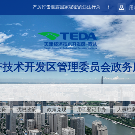
严厉打击泄露国家秘密的违法行为
保守国家秘密是
用
济技术开发区管理委员会政务
投资
优惠政策
政策兑现
用工登记申办
人事档