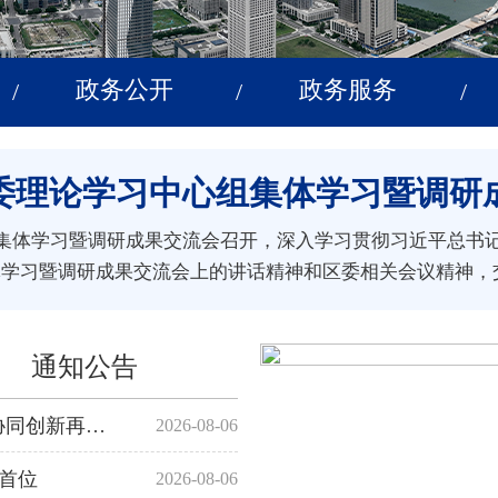
政务公开
政务服务
/
/
/
委理论学习中心组集体学习暨调研
组集体学习暨调研成果交流会召开，深入学习贯彻习近平总书
学习暨调研成果交流会上的讲话精神和区委相关会议精神，交流
通知公告
滨海—中关村科创中心落户泰达“于响” 京津协同创新再添新支点
2026-08-06
市首位
2026-08-06