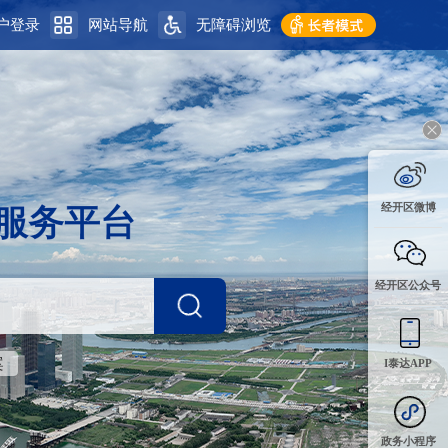
每个公民应尽的义务
业务工作开展到哪里，保密工作就管到哪里
户登录
网站导航
无障碍浏览
经开区微博
服务平台
经开区公众号
案
I泰达APP
政务小程序