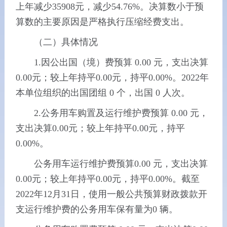
上年减少35908元，减少54.76%。决算数小于预
算数的主要原因是严格执行压缩经费支出。
（二）具体情况
1.因公出国（境）费预算 0.00 元，支出决算
0.00元；较上年持平0.00元，持平0.00%。2022年
本单位组织的出国团组 0 个，出国 0 人次。
2.公务用车购置及运行维护费预算 0.00 元，
支出决算0.00元；较上年持平0.00元，持平
0.00%。
公务用车运行维护费预算0.00 元，支出决算
0.00元；较上年持平0.00元，持平0.00%。截至
2022年12月31日，使用一般公共预算财政拨款开
支运行维护费的公务用车保有量为0 辆。