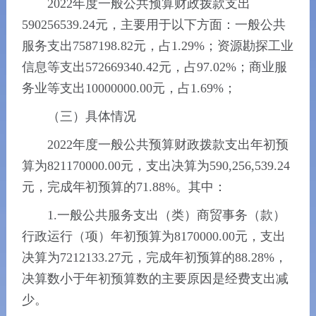
2022年度一般公共预算财政拨款支出
590256539.24元，主要用于以下方面：一般公共
服务支出7587198.82元，占1.29%；资源勘探工业
信息等支出572669340.42元，占97.02%；商业服
务业等支出10000000.00元，占1.69%；
（三）具体情况
2022年度一般公共预算财政拨款支出年初预
算为821170000.00元，支出决算为590,256,539.24
元，完成年初预算的71.88%。其中：
1.一般公共服务支出（类）商贸事务（款）
行政运行（项）年初预算为8170000.00元，支出
决算为7212133.27元，完成年初预算的88.28%，
决算数小于年初预算数的主要原因是经费支出减
少。