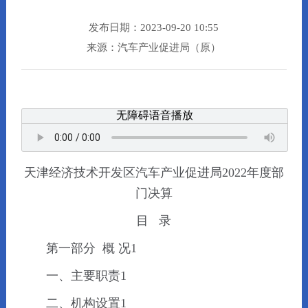
发布日期：2023-09-20 10:55
来源：汽车产业促进局（原）
无障碍语音播放
天津经济技术开发区汽车产业促进局2022年度部
门决算
目 录
第一部分 概 况1
一、主要职责1
二、机构设置1