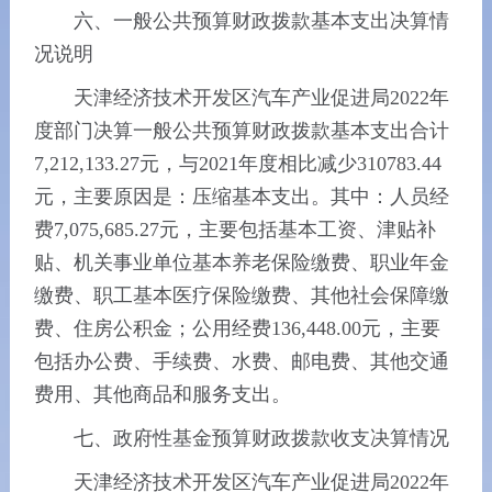
六、一般公共预算财政拨款基本支出决算情
况说明
天津经济技术开发区汽车产业促进局2022年
度部门决算一般公共预算财政拨款基本支出合计
7,212,133.27元，与2021年度相比减少310783.44
元，主要原因是：压缩基本支出。其中：人员经
费7,075,685.27元，主要包括基本工资、津贴补
贴、机关事业单位基本养老保险缴费、职业年金
缴费、职工基本医疗保险缴费、其他社会保障缴
费、住房公积金；公用经费136,448.00元，主要
包括办公费、手续费、水费、邮电费、其他交通
费用、其他商品和服务支出。
七、政府性基金预算财政拨款收支决算情况
天津经济技术开发区汽车产业促进局2022年