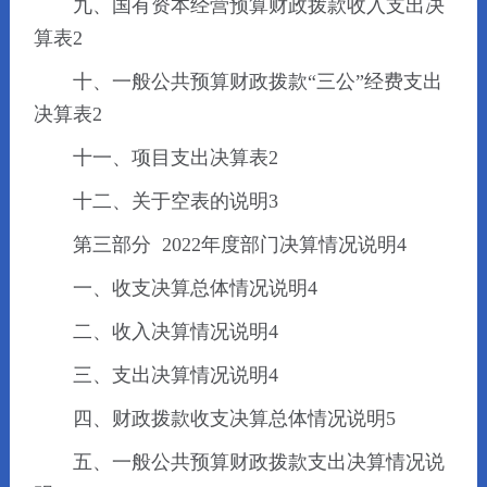
九、国有资本经营预算财政拨款收入支出决
算表2
十、一般公共预算财政拨款“三公”经费支出
决算表2
十一、项目支出决算表2
十二、关于空表的说明3
第三部分 2022年度部门决算情况说明4
一、收支决算总体情况说明4
二、收入决算情况说明4
三、支出决算情况说明4
四、财政拨款收支决算总体情况说明5
五、一般公共预算财政拨款支出决算情况说