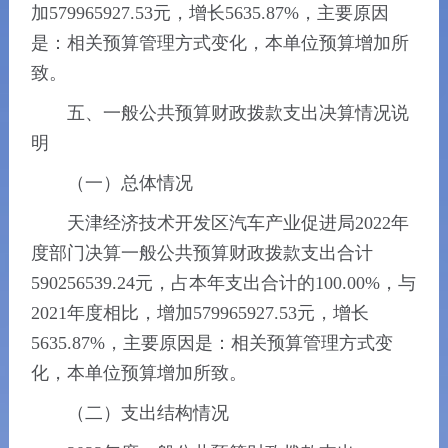
加579965927.53元，增长5635.87%，主要原因
是：相关预算管理方式变化，本单位预算增加所
致。
五、一般公共预算财政拨款支出决算情况说
明
（一）总体情况
天津经济技术开发区汽车产业促进局2022年
度部门决算一般公共预算财政拨款支出合计
590256539.24元，占本年支出合计的100.00%，与
2021年度相比，增加579965927.53元，增长
5635.87%，主要原因是：相关预算管理方式变
化，本单位预算增加所致。
（二）支出结构情况