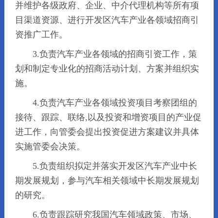
并维护各级政府、企业、中介代理机构等所有项
目渠道资源、进行开发区汽车产业各领域招商引
资推广工作。
3.负责汽车产业各领域的招商引资工作，策
划和制定专业化的招商活动计划、方案并组织实
施。
4.负责汽车产业各领域投资项目考察团组的
接待、跟踪、联络,以及投资和增资项目的产业促
进工作，向管委会提出投资促进方案建议并具体
实施管委会决策。
5.负责组织拟定并落实开发区汽车产业中长
期发展规划，参与汽车相关领域中长期发展规划
的研究。
6.负责跟踪研究我国汽车领域政策、市场、