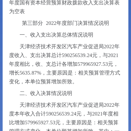
年度国有资本经营预算财政拨款收入支出决算表
为空表
第三部分 2022年度部门决算情况说明
一、收入支出决算总体情况说明
天津经济技术开发区汽车产业促进局2022年
度收入、支出决算总计590256539.24元，与2021
年度相比，收、支总计各增加579965927.53元，
增长5635.87%，主要原因是：相关预算管理方式
变化，本单位预算增加所致。
二、收入决算情况说明
天津经济技术开发区汽车产业促进局2022年
度本年收入合计590256539.24元，与2021年度相
比增加579965927.53元，主要原因是：相关预算