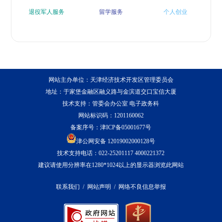
退役军人服务
留学服务
个人创业
网站主办单位：天津经济技术开发区管理委员会
家电以旧换新和手
外国人来华工作
汽车以旧换新补贴申请
机等
（2025 年度）
地址：于家堡金融区融义路与金滨道交口宝信大厦
购新补贴申请
技术支持：管委会办公室 电子政务科
（2025 年度）
网站标识码：1201160062
备案序号：
津ICP备05001677号
津公网安备 12019002000128号
结婚落户
个人身后
企业信息变更
技术支持电话：022-25201117 4000221372
建议请使用分辨率在1280*1024以上的显示器浏览此网站
联系我们
/
网站声明
/
网络不良信息举报
开办运输企业
开办餐饮店
水电气网联合报装