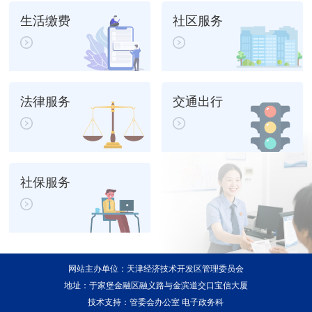
生活缴费
社区服务
杨*
2026/08/07
工业和信息化局
已受理
冯*会
2026/08/07
工业和信息化局
已受理
焦*卫
2026/08/07
工业和信息化局
已受理
法律服务
交通出行
王*伟
2026/08/07
工业和信息化局
已受理
社保服务
网站主办单位：天津经济技术开发区管理委员会
地址：于家堡金融区融义路与金滨道交口宝信大厦
技术支持：管委会办公室 电子政务科