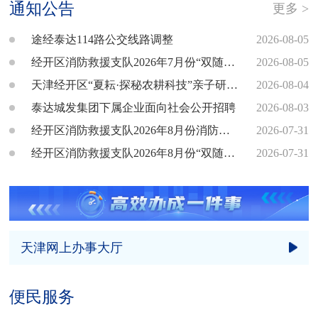
王*伟
2026/08/07
工业和信息化局
发回修改
通知公告
更多 >
左*
2026/08/07
工业和信息化局
已受理
途经泰达114路公交线路调整
2026-08-05
苏*楠
2026/08/04
人力资源和社会保障局
已受理
经开区消防救援支队2026年7月份“双随机”消防监督抽查结果公示
2026-08-05
天津经开区“夏耘·探秘农耕科技”亲子研学活动报名通知
2026-08-04
皮*杰
2026/08/03
人力资源和社会保障局
已受理
泰达城发集团下属企业面向社会公开招聘
2026-08-03
徐*
2026/08/07
工业和信息化局
已受理
经开区消防救援支队2026年8月份消防技术服务机构专项检查计划公示
2026-07-31
齐*
2026/03/20
工业和信息化局
发回修改
经开区消防救援支队2026年8月份“双随机”消防监督抽查计划公示
2026-07-31
栗*佳
2026/08/04
人力资源和社会保障局
已受理
戴*
2026/08/05
投资促进办公室
发回修改
黄*
2026/07/07
人力资源和社会保障局
发回修改
天津网上办事大厅
赵*宇
2026/07/31
投资促进办公室
发回修改
胡*芬
2026/07/30
发展和改革局
已受理
便民服务
周*镕
2026/07/24
投资促进办公室
已受理