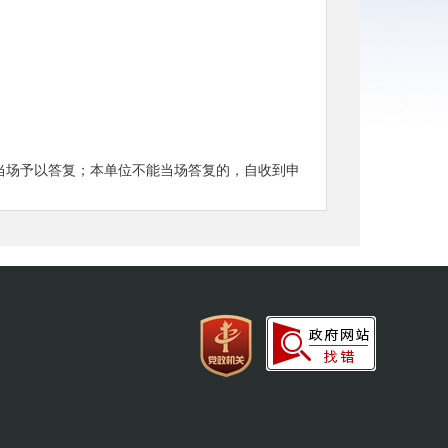
当场予以答复；本单位不能当场答复的，自收到申
长答复的期限最长不超过20个工作日。
限内。
式、途径；
申请人获取该政府信息的方式、途径和时间；
开并说明理由；
；
理由；能够确定负责公开该政府信息的行政机关