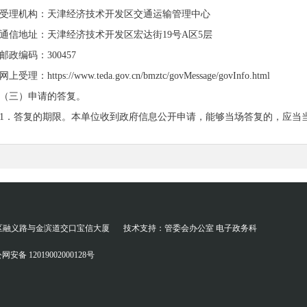
受理机构：天津经济技术开发区交通运输管理中心
通信地址：天津经济技术开发区宏达街19号A区5层
邮政编码：300457
网上受理：https://
www.
teda.gov.cn/bmztc/govMessage/govInfo.html
（三）申请的答复。
1．答复的期限。本单位收到政府信息公开申请，能够当场答复的，应当
日起20个工作日内予以答复；如需延长答复期限的，应当告知申请人。延
行政机关征求第三方和其他机关意见所需时间不计算在前款规定的期
2．对申请公开的政府信息，本单位将根据情况分别作出下列答复：
（1）所申请公开信息已经主动公开的，告知申请人获取该政府信息的方
（2）所申请公开信息可以公开的，向申请人提供该政府信息，或者告知
区融义路与金滨道交口宝信大厦
技术支持：管委会办公室 电子政务科
3）行政机关依据《条例》的规定决定不予公开的，告知申请人不予公
网安备 12019002000128号
（4）经检索没有所申请公开信息的，告知申请人该政府信息不存在
（5）所申请公开信息不属于本行政机关负责公开的，告知申请人并说明
，告知申请人该行政机关的名称、联系方式；