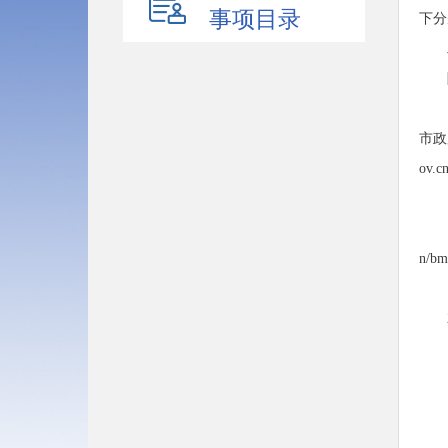
事项目录
下分
市政
ov.c
n/