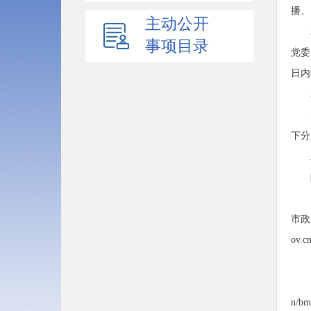
播、
主动公开
事项目录
党委
日内
下分
市政
ov.c
n/