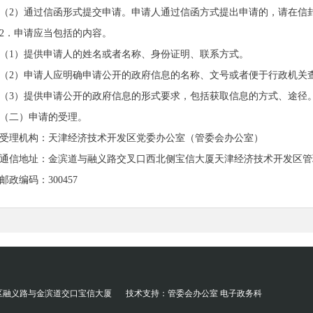
（2）通过信函形式提交申请。申请人通过信函方式提出申请的，请在信封
2．申请应当包括的内容。
（1）提供申请人的姓名或者名称、身份证明、联系方式。
（2）申请人应明确申请公开的政府信息的名称、文号或者便于行政机关
（3）提供申请公开的政府信息的形式要求，包括获取信息的方式、途径
（二）申请的受理。
受理机构：天津经济技术开发区党委办公室（管委会办公室）
通信地址：金滨道与融义路交叉口西北侧宝信大厦天津经济技术开发区管
邮政编码：300457
网上受理：https://
www.
teda.gov.cn/bmztc/govMessage/govInfo.html
（三）申请的答复。
1．答复的期限。本单位收到政府信息公开申请，能够当场答复的，应当
日起20个工作日内予以答复；如需延长答复期限的，应当告知申请人。延
行政机关征求第三方和其他机关意见所需时间不计算在前款规定的期
区融义路与金滨道交口宝信大厦
技术支持：管委会办公室 电子政务科
2．对申请公开的政府信息，本单位将根据情况分别作出下列答复：