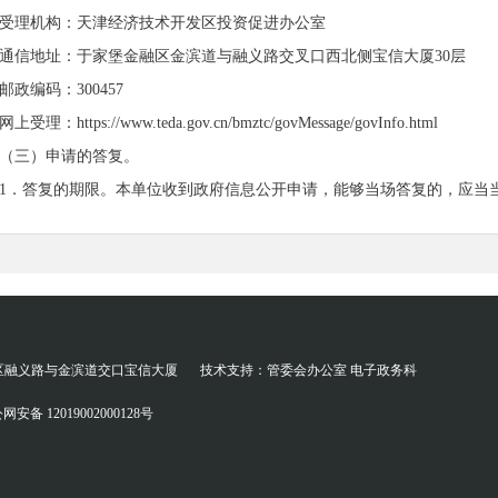
受理机构：天津经济技术开发区投资促进办公室
通信地址：于家堡金融区金滨道与融义路交叉口西北侧宝信大厦30层
邮政编码：300457
网上受理：https://www.teda.gov.cn/bmztc/govMessage/govInfo.html
（三）申请的答复。
1．答复的期限。本单位收到政府信息公开申请，能够当场答复的，应当
日起20个工作日内予以答复；如需延长答复期限的，应当告知申请人。延
行政机关征求第三方和其他机关意见所需时间不计算在前款规定的期
2．对申请公开的政府信息，本单位将根据情况分别作出下列答复：
（1）所申请公开信息已经主动公开的，告知申请人获取该政府信息的方
（2）所申请公开信息可以公开的，向申请人提供该政府信息，或者告知
区融义路与金滨道交口宝信大厦
技术支持：管委会办公室 电子政务科
（3）行政机关依据《条例》的规定决定不予公开的，告知申请人不
网安备 12019002000128号
（4）经检索没有所申请公开信息的，告知申请人该政府信息不存在
（5）所申请公开信息不属于本行政机关负责公开的，告知申请人并说明
，告知申请人该行政机关的名称、联系方式；