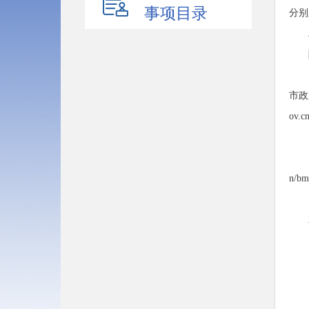
事项目录
分别
市政
ov.c
n/