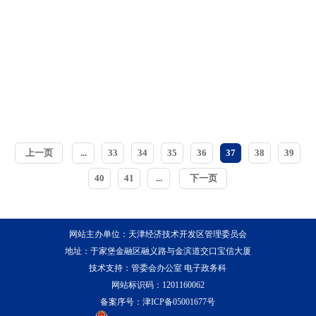
上一页
...
33
34
35
36
37
38
39
40
41
...
下一页
网站主办单位：天津经济技术开发区管理委员会
地址：于家堡金融区融义路与金滨道交口宝信大厦
技术支持：管委会办公室 电子政务科
网站标识码：1201160062
备案序号：
津ICP备05001677号