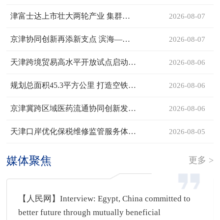
津富士达上市壮大两轮产业 集群聚优势驰骋国际市场 绿色出行 天津力量
2026-08-07
京津协同创新再添新支点 滨海—中关村科创中心项目启动
2026-08-07
天津跨境贸易高水平开放试点启动 首批优化结算业务落地
2026-08-06
规划总面积45.3平方公里 打造空铁枢纽京畿门户 滨海机场站“站产城”融合发展行动方案发布
2026-08-06
京津冀跨区域医药流通协同创新发展大会召开
2026-08-06
天津口岸优化保税维修监管服务体系 上半年进出口同比增78.1%
2026-08-05
媒体聚焦
更多 >
【人民网】Interview: Egypt, China committed to
better future through mutually beneficial