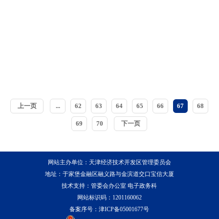
上一页
...
62
63
64
65
66
67
68
69
70
下一页
网站主办单位：天津经济技术开发区管理委员会
地址：于家堡金融区融义路与金滨道交口宝信大厦
技术支持：管委会办公室 电子政务科
网站标识码：1201160062
备案序号：
津ICP备05001677号