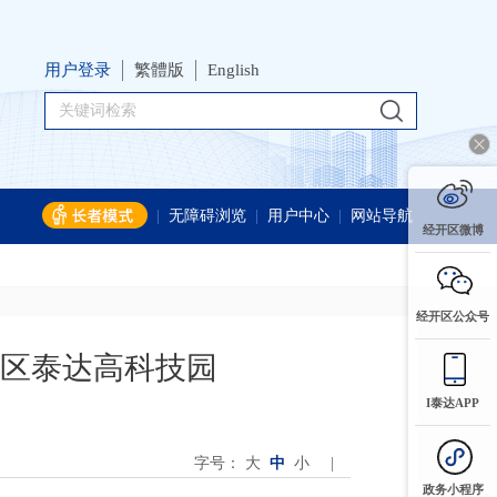
用户登录
繁體版
English
|
无障碍浏览
|
用户中心
|
网站导航
经开区微博
经开区公众号
区泰达高科技园
I泰达APP
字号：
大
中
小
|
政务小程序