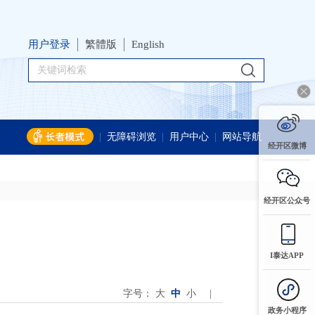
用户登录
繁體版
English
|
无障碍浏览
|
用户中心
|
网站导航
经开区微博
经开区公众号
I泰达APP
字号：
大
中
小
|
政务小程序