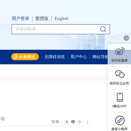
用户登录
繁體版
English
|
无障碍浏览
|
用户中心
|
网站导航
经开区微博
经开区公众号
I泰达APP
泰达
字号：
大
中
小
|
政务小程序