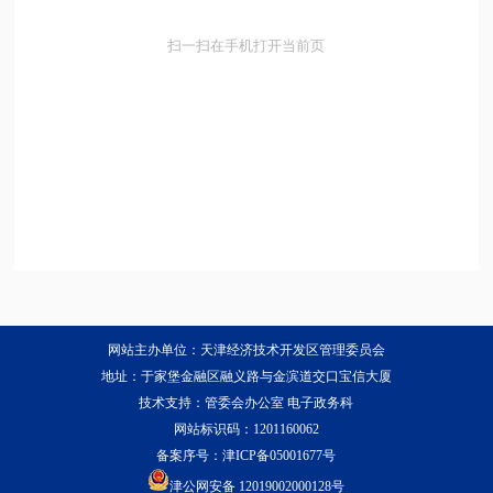
扫一扫在手机打开当前页
网站主办单位：天津经济技术开发区管理委员会
地址：于家堡金融区融义路与金滨道交口宝信大厦
技术支持：管委会办公室 电子政务科
网站标识码：1201160062
备案序号：
津ICP备05001677号
津公网安备 12019002000128号