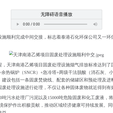
无障碍语音播放
设施顺利完成中间交接，标志着泰港石化环保公司又一环
程，天津南港乙烯项目固废处理设施烟气排放标准达到了
室+余热锅炉（SNCR）+急冷塔+两级干法脱酸（消石灰
工艺，建设包括一条固废焚烧线、配套的储罐区和预处理及
固废处理设施进行处理，不仅让各种固体废物就近得到有效
00吨污水处理厂污泥以及15000吨危险固废和化工废液
环境保护作出积极贡献，推动区域经济健康可持续发展。
效益。