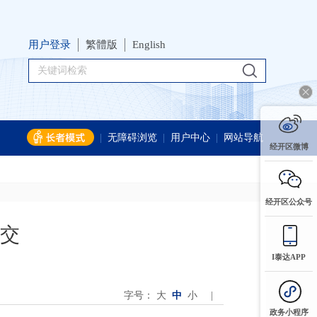
用户登录
繁體版
English
|
无障碍浏览
|
用户中心
|
网站导航
经开区微博
经开区公众号
交
I泰达APP
字号：
大
中
小
|
政务小程序