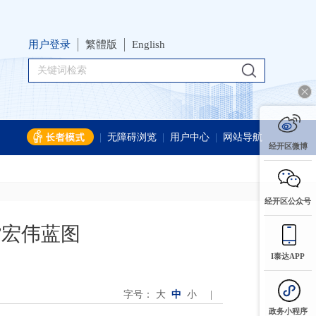
用户登录
繁體版
English
|
无障碍浏览
|
用户中心
|
网站导航
经开区微博
经开区公众号
”宏伟蓝图
I泰达APP
字号：
大
中
小
|
政务小程序