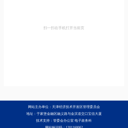
扫一扫在手机打开当前页
网站主办单位：天津经济技术开发区管理委员会
地址：于家堡金融区融义路与金滨道交口宝信大厦
技术支持：管委会办公室 电子政务科
网站标识码：1201160062