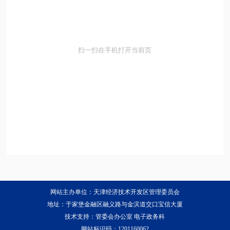
扫一扫在手机打开当前页
网站主办单位：天津经济技术开发区管理委员会
地址：于家堡金融区融义路与金滨道交口宝信大厦
技术支持：管委会办公室 电子政务科
网站标识码：1201160062