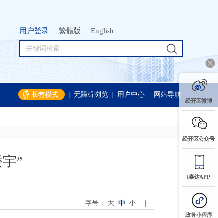
用户登录
繁體版
English
|
无障碍浏览
|
用户中心
|
网站导航
经开区微博
经开区公众号
宇”
I泰达APP
字号：
大
中
小
|
政务小程序