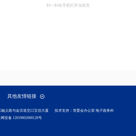
扫一扫在手机打开当前页
其他友情链接
区融义路与金滨道交口宝信大厦
技术支持：管委会办公室 电子政务科
网安备 12019002000128号