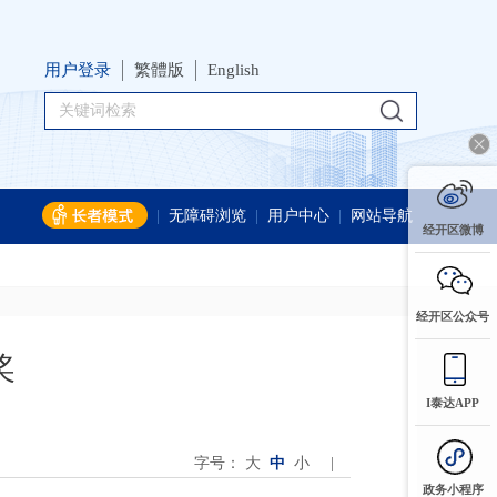
用户登录
繁體版
English
|
无障碍浏览
|
用户中心
|
网站导航
经开区微博
经开区公众号
奖
I泰达APP
字号：
大
中
小
|
政务小程序