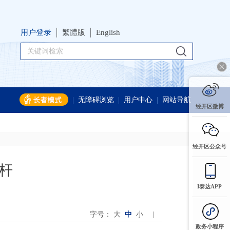
用户登录
繁體版
English
|
无障碍浏览
|
用户中心
|
网站导航
经开区微博
经开区公众号
杆
I泰达APP
字号：
大
中
小
|
政务小程序