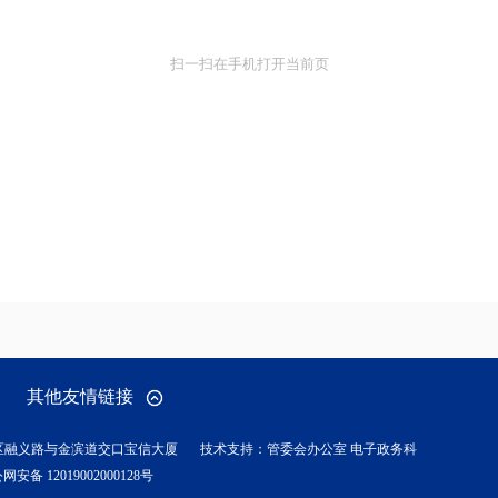
扫一扫在手机打开当前页
其他友情链接
区融义路与金滨道交口宝信大厦
技术支持：管委会办公室 电子政务科
网安备 12019002000128号