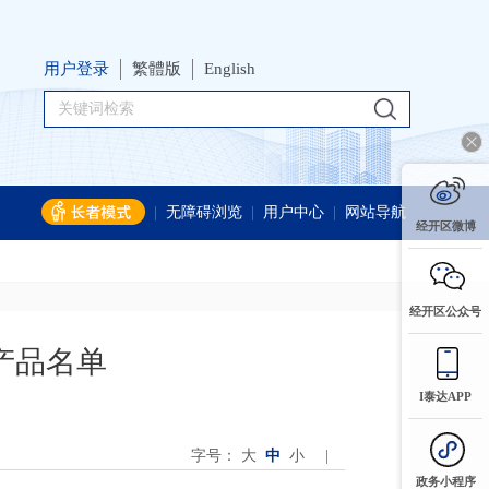
用户登录
繁體版
English
|
无障碍浏览
|
用户中心
|
网站导航
经开区微博
经开区公众号
产品名单
I泰达APP
字号：
大
中
小
|
政务小程序