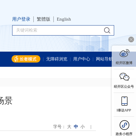
用户登录
繁體版
English
|
无障碍浏览
|
用户中心
|
网站导航
经开区微博
经开区公众号
场景
I泰达APP
字号：
大
中
小
|
政务小程序