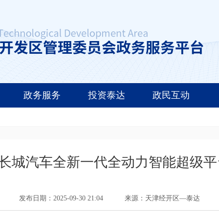
政务服务
投资泰达
政民互动
| 长城汽车全新一代全动力智能超级
发布日期：2025-09-30 21:04
来源：天津经开区—泰达