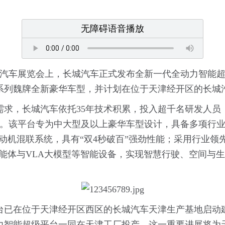
无障碍语音播放
）国际汽车展览会上，长城汽车正式发布全新一代全动力智
系列魏牌全新豪华车型，并计划在位于天津经开区的长城
需求，长城汽车依托35年技术积累，投入超千名研发人员
台。该平台专为中大型及以上豪华车型设计，具备多项行
发动机混联系统，具有“双4秒破百”强劲性能；采用行业领先
车智能体与VLA大模型等智能设备，实现智慧行驶、空间
台已在位于天津经开区西区的长城汽车天津生产基地启动
力智能超级平台一同在天津工厂投产。这一重要进展将为