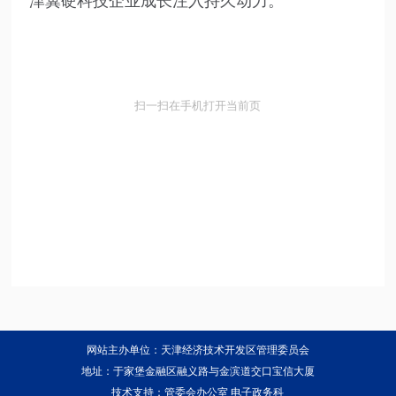
津冀硬科技企业成长注入持久动力。
扫一扫在手机打开当前页
网站主办单位：天津经济技术开发区管理委员会
地址：于家堡金融区融义路与金滨道交口宝信大厦
技术支持：管委会办公室 电子政务科