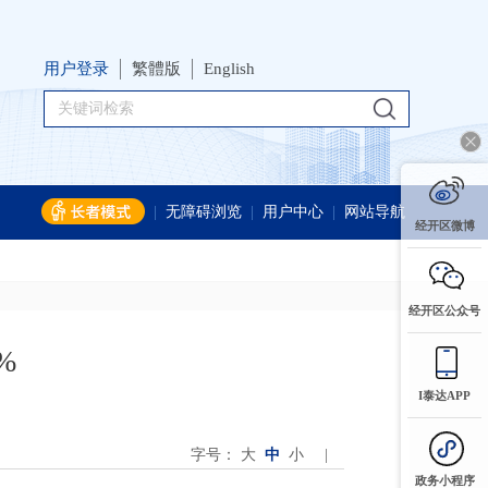
用户登录
繁體版
English
|
无障碍浏览
|
用户中心
|
网站导航
经开区微博
经开区公众号
%
I泰达APP
字号：
大
中
小
|
政务小程序