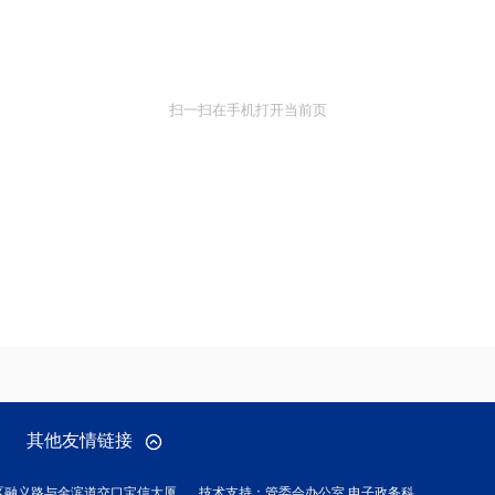
扫一扫在手机打开当前页
其他友情链接
区融义路与金滨道交口宝信大厦
技术支持：管委会办公室 电子政务科