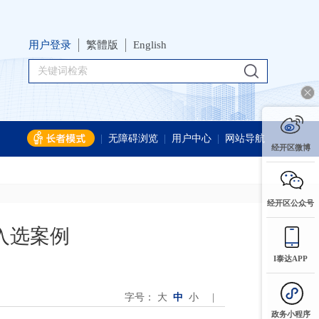
用户登录
繁體版
English
|
无障碍浏览
|
用户中心
|
网站导航
经开区微博
经开区公众号
入选案例
I泰达APP
字号：
大
中
小
|
政务小程序