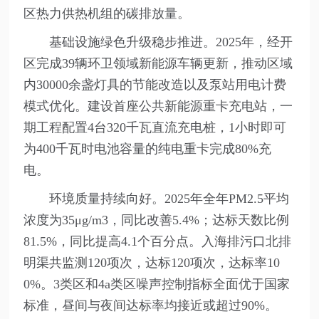
区热力供热机组的碳排放量。
基础设施绿色升级稳步推进。2025年，经开
区完成39辆环卫领域新能源车辆更新，推动区域
内30000余盏灯具的节能改造以及泵站用电计费
模式优化。建设首座公共新能源重卡充电站，一
期工程配置4台320千瓦直流充电桩，1小时即可
为400千瓦时电池容量的纯电重卡完成80%充
电。
环境质量持续向好。2025年全年PM2.5平均
浓度为35μg/m3，同比改善5.4%；达标天数比例
81.5%，同比提高4.1个百分点。入海排污口北排
明渠共监测120项次，达标120项次，达标率10
0%。3类区和4a类区噪声控制指标全面优于国家
标准，昼间与夜间达标率均接近或超过90%。