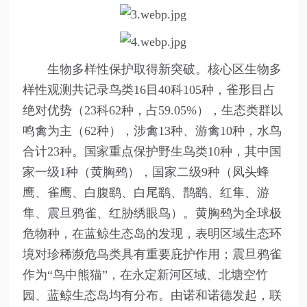
生物多样性保护取得新突破。核心区生物多
样性观测共记录鸟类16目40科105种，雀形目占
绝对优势（23科62种，占59.05%），生态类群以
鸣禽为主（62种），涉禽13种、游禽10种，水鸟
合计23种。国家重点保护野生鸟类10种，其中国
家一级1种（黄胸鹀），国家二级9种（凤头蜂
鹰、雀鹰、白腹鹞、白尾鹞、鹊鹞、红隼、游
隼、震旦鸦雀、红胁绣眼鸟）。黄胸鹀为全球极
危物种，在蓝鲸生态岛的发现，表明区域生态环
境对珍稀濒危鸟类具有重要庇护作用；震旦鸦雀
作为“鸟中熊猫”，在永定新河区域、北塘空竹
园、蓝鲸生态岛均有分布。由诺和诺德发起，联