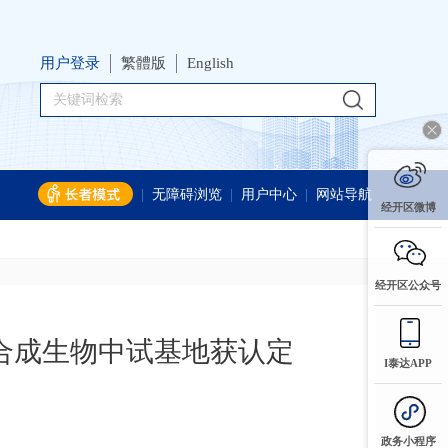
用户登录
繁體版
English
|
无障碍浏览
|
用户中心
|
网站导航
经开区微博
经开区公众号
区合成生物中试基地获认定
I泰达APP
：
政务小程序