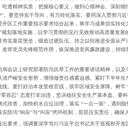
吃透精神实质，把握核心要义，做到心领神会。深刻领悟
维护”。要坚持实干导向，有力转化落实。要同深入贯彻习
经开区工作重要指示要求结合起来，将学习成果切实转化
五”规划落地实施，以学习贯彻的见行见效推动高质量发展
要夯实基层堡垒，锻造过硬队伍。持之以恒推进全面从严
，发挥党员先锋模范作用，纵深推进党风廉政建设，持续
治局会议上研究部署防汛抗旱工作的重要讲话精神，以及
认清严峻安全形势，增强做责任感紧迫感。紧盯下半年生
线。要打好治本攻坚收官战，筑牢区域安全屏障。树牢 “
“零容忍” 态度打非治违，坚决稳住安全生产基本盘。要
式排查，加快积水点位治理，落实 “一点一策”，遇到
实防汛“响应”与“叫应”闭环机制，层层压实责任，确保
提出要求，强调要深学笃行习近平总书记关于巡视和开发