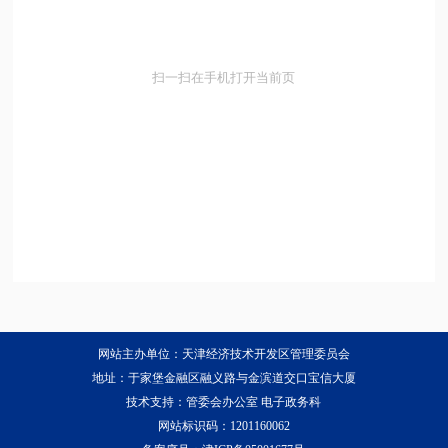
扫一扫在手机打开当前页
网站主办单位：天津经济技术开发区管理委员会
地址：于家堡金融区融义路与金滨道交口宝信大厦
技术支持：管委会办公室 电子政务科
网站标识码：1201160062