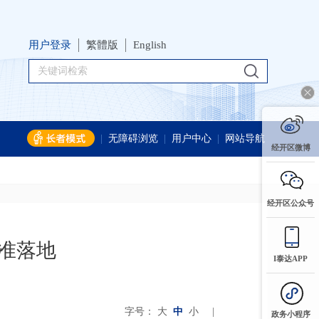
用户登录
繁體版
English
|
无障碍浏览
|
用户中心
|
网站导航
经开区微博
经开区公众号
精准落地
I泰达APP
字号：
大
中
小
|
政务小程序