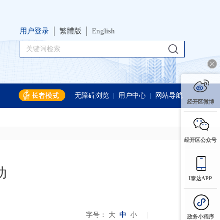
用户登录
繁體版
English
|
无障碍浏览
|
用户中心
|
网站导航
经开区微博
经开区公众号
动
I泰达APP
字号：
大
中
小
|
政务小程序