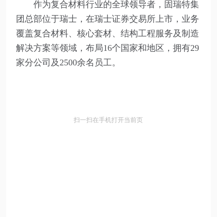
作为复合材料行业的全球领导者，固瑞特集
团总部位于瑞士，在瑞士证券交易所上市，业务
覆盖复合材料、核心套材、结构工程服务及制造
解决方案等领域，布局16个国家和地区，拥有29
家分公司及2500余名员工。
扫一扫在手机打开当前页