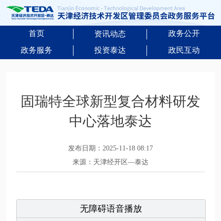
首页
政务公开
资讯动态
政务服务
投资泰达
政民互动
固瑞特全球新型复合材料研发
中心落地泰达
发布日期：2025-11-18 08:17
来源：天津经开区—泰达
无障碍语音播放