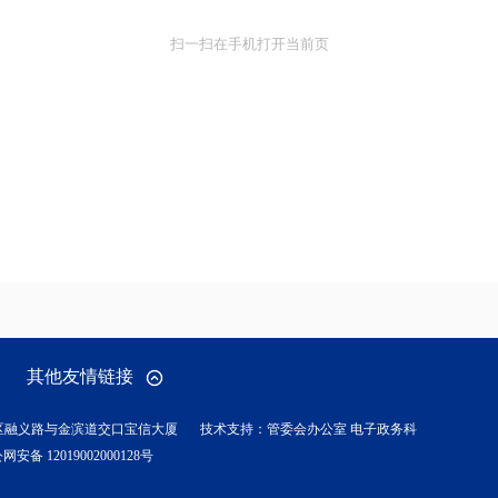
扫一扫在手机打开当前页
其他友情链接
区融义路与金滨道交口宝信大厦
技术支持：管委会办公室 电子政务科
网安备 12019002000128号