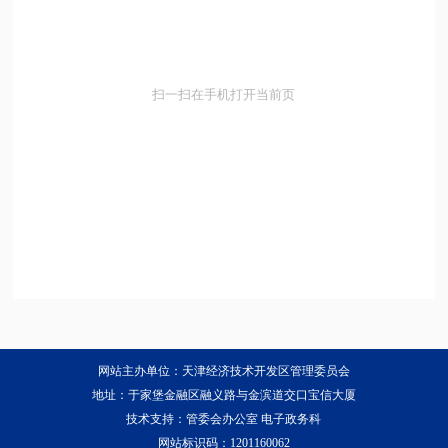
扫一扫在手机打开当前页
网站主办单位：天津经济技术开发区管理委员会
地址：于家堡金融区融义路与金滨道交口宝信大厦
技术支持：管委会办公室 电子政务科
网站标识码：1201160062