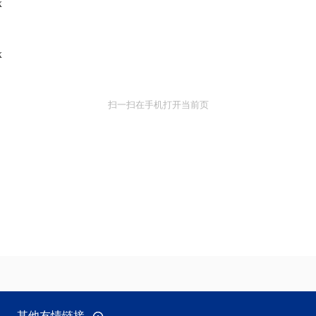
x
x
扫一扫在手机打开当前页
其他友情链接