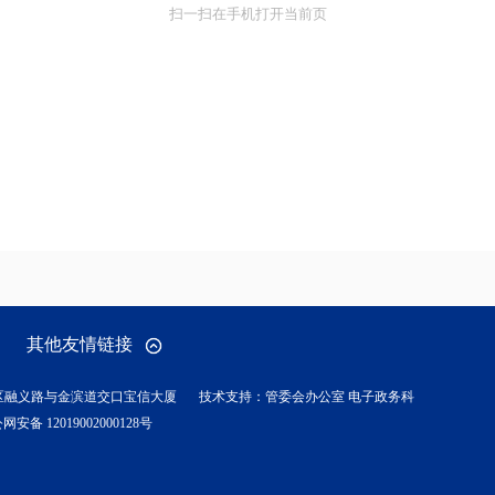
扫一扫在手机打开当前页
其他友情链接
区融义路与金滨道交口宝信大厦
技术支持：管委会办公室 电子政务科
网安备 12019002000128号