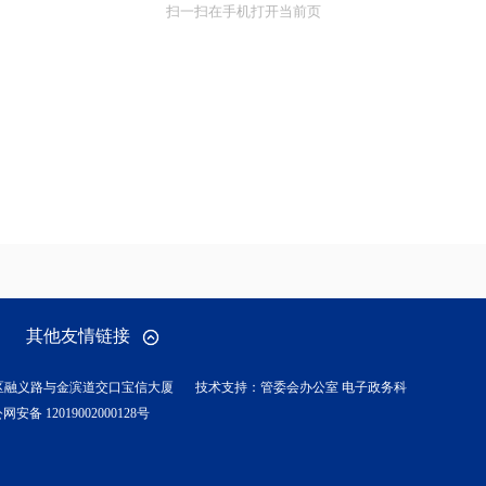
扫一扫在手机打开当前页
其他友情链接
区融义路与金滨道交口宝信大厦
技术支持：管委会办公室 电子政务科
网安备 12019002000128号