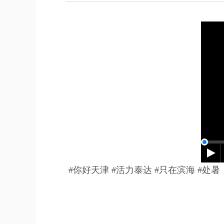
#你好天津 #活力泰达 #只在滨海 #处暑