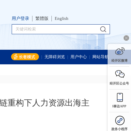
用户登录
繁體版
English
|
无障碍浏览
|
用户中心
|
网站导航
经开区微博
经开区公众号
业链重构下人力资源出海主
I泰达APP
政务小程序