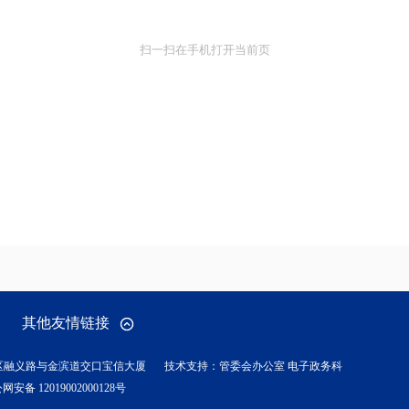
扫一扫在手机打开当前页
其他友情链接
区融义路与金滨道交口宝信大厦
技术支持：管委会办公室 电子政务科
网安备 12019002000128号