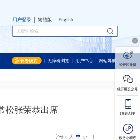
用户登录
繁體版
English
|
无障碍浏览
|
用户中心
|
网站导航
经开区微博
经开区公众号
常松张荣恭出席
I泰达APP
字号：
大
中
小
|
政务小程序