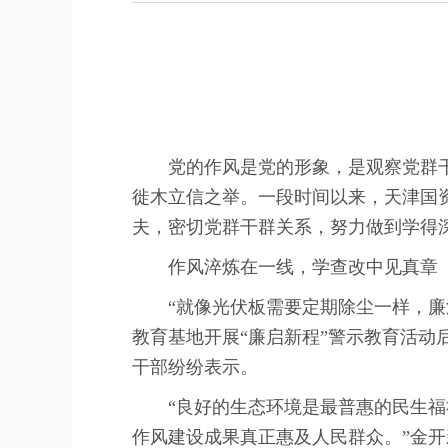
党的作风是党的形象，是观察党群
徙木立信之举。一段时间以来，天津国
夫，密切党群干群关系，努力做到学得
作风淬炼在一线，学查改中见真章
“就像光伏板需要定期除尘一样，廉
教育基地开展“廉启新程”警示教育活
干部纷纷表示。
“良好的生态环境是最普惠的民生
作风建设成果真正惠及人民群众。”金开