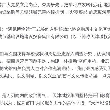
导广大党员立足岗位、奋勇争先，把学习成效转化为新能
物资采购等关键领域完善内控机制，以‘零容忍’的态度筑
权）“遇见博物馆”正式签约入驻解放北路金融历史文化区
城市基础设施建设投资集团有限公司（以下简称天津城投
我们再次围绕停车楼现状和周边业态深入调查研究，认识
集、招商运营等问题不足，构建一体推动‘空间重构、业态
见博物馆相关负责人也对合作充满期待：“我们深切感受到
文惠民、以文润城、以文兴业’的艺术文化传播桥梁，点亮
，是刀刃向内的政治勇气。“天津城投集团坚持把开门教
呼我为，擦亮窗口’为民服务工作的具体举措。”天津城