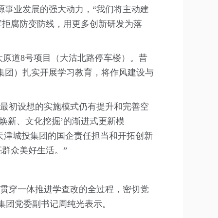
源事业发展的强大动力，“我们将主动建
牢拒腐防变防线，用更多创新研发为落
太原道8号项目（大沽北路停车楼）。昔
集团）扎实开展学习教育，将作风建设与
到最初设想的实施模式仍有提升和完善空
焕新、文化挖掘’的渐进式更新模
天津城投集团的国企责任担当和开拓创新
群众美好生活。”
育贯穿一体推进学查改的全过程，密切党
投集团党委副书记周纯光表示。