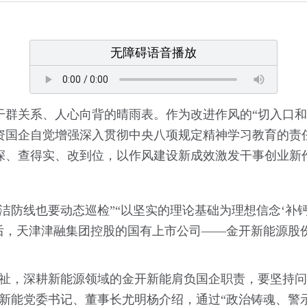
无障碍语音播放
干群关系、人心向背的晴雨表。作为改进作风的“切入口和
资国企自觉增强深入贯彻中央八项规定精神学习教育的责
深、查得实、改到位，以作风建设新成效激发干事创业新
洁防线也要动态巡检”“以坚实的理论基础为理想信念‘补
动后，天津津融集团控股的国有上市公司——金开新能源股
福祉，深耕新能源领域的金开新能肩负国企职责，要坚持
新能党委书记、董事长尤明杨介绍，通过“政治铸魂、警