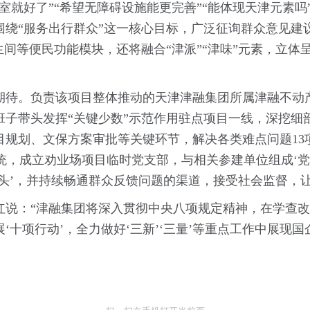
室就好了”“希望无障碍设施能更完善”“能体现天津元素
围绕“服务出行群众”这一核心目标，广泛征询群众意见
生间等便民功能模块，还将融合“津派”“津味”元素，立
期待。负责该项目整体推动的天津津融集团所属津融不动
班子带头发挥“关键少数”示范作用驻点项目一线，深挖细
目规划、文保方案审批等关键环节，解决各类难点问题13
传统，成立劝业场项目临时党支部，与相关参建单位组成‘
头’，并持续畅通群众反馈问题的渠道，接受社会监督，
红说：“津融集团将深入贯彻中央八项规定精神，在学查
十项行动’，全力做好‘三新’‘三量’等重点工作中展现国