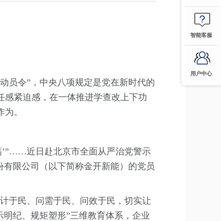
智能客服
用户中心
动员令”，中央八项规定是党在新时代的
任感紧迫感，在一体推进学查改上下功
作为。
钙’”……近日赴北京市全面从严治党警示
份有限公司（以下简称金开新能）的党员
问计于民、问需于民、问效于民，切实让
示明纪、规矩塑形”三维教育体系，企业