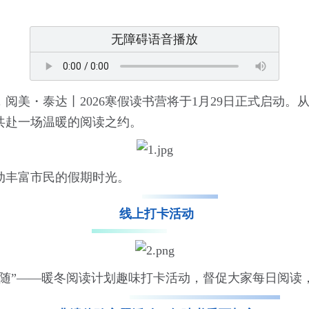
无障碍语音播放
阅美・泰达丨2026寒假读书营将于1月29日正式启动
共赴一场温暖的阅读之约。
动丰富市民的假期时光。
线上打卡活动
相随”——暖冬阅读计划趣味打卡活动，督促大家每日阅读