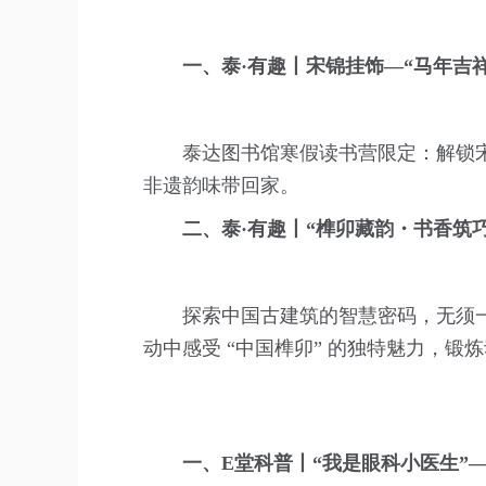
一、泰·有趣丨宋锦挂饰—“马年吉
泰达图书馆寒假读书营限定：解锁宋
非遗韵味带回家。
二、泰·有趣丨“榫卯藏韵・书香筑
探索中国古建筑的智慧密码，无须
动中感受 “中国榫卯” 的独特魅力，锻
一、E堂科普丨“我是眼科小医生”