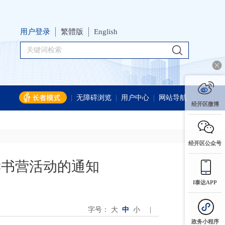
用户登录
繁體版
English
|
无障碍浏览
|
用户中心
|
网站导航
经开区微博
经开区公众号
读书营活动的通知
I泰达APP
字号：
大
中
小
|
政务小程序