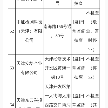
号
抽查
不检查
中证检测科技
[监]日
（歇
南海路156号通
62
（天津）有限
常监督
业、暂
厂30号
公司
抽查
时停
业）
天津经济技术
[监]日
不检查
天津安培企业
63
开发区黄海一
常监督
（停
有限公司
街18号
抽查
业）
天津开发区第
一大街与太湖
[监]日
不检查
天津东云兴投
64
西路交口博润
常监督
（其