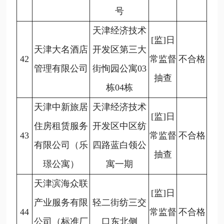
号
天津经济技术
[监]日
天津大名酒店
开发区第三大
42
常监督
不合格
管理有限公司
街恂园公寓03
抽查
栋04栋
天津中新旅居
天津经济技术
[监]日
住房租赁服务
开发区中区纺
43
常监督
不合格
有限公司（乐
四路蓝白领公
抽查
璟公寓）
寓一期
天津滨海众联
[监]日
产业服务有限
轻二街纺三交
44
常监督
不合格
公司（标准厂
口东北侧