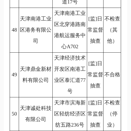
道17号
天津南港工业
天津南港工业
[监]日
不检查
区北穿港路南
48
区港务有限公
常监督
（其
港航运服务中
司
抽查
他）
心A702
天津经济技术
[监]日
天津鼎金新材
开发区南港工
49
常监督
不合格
料有限公司
业区泰汇道77
抽查
号
天津市滨海新
[监]日
不检查
天津诚处科技
50
区轻纺经济区
常监督
（停
有限公司
纺五路236号
抽查
业）