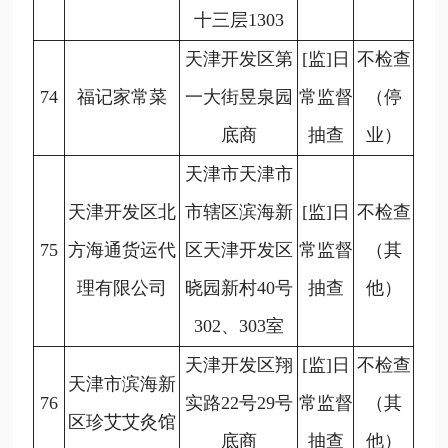
十三层1303
天津开发区第
[监]日
不检查
74
福记家常菜
一大街昱泉园
常监督
（停
底商
抽查
业）
天津市天津市
天津开发区北
市辖区滨海新
[监]日
不检查
75
方海通货运代
区天津开发区
常监督
（其
理有限公司
晓园新村40号
抽查
他）
302、303室
天津开发区翔
[监]日
不检查
天津市滨海新
76
实路22号29号
常监督
（其
区珍艾艾灸馆
底商
抽查
他）