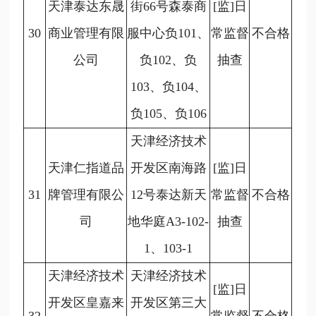
天津泰达东晟
街66号森泰商
[监]日
30
商业管理有限
服中心负101、
常监督
不合格
公司
负102、负
抽查
103、负104、
负105、负106
天津经济技术
天津仁指道品
开发区南海路
[监]日
31
牌管理有限公
12号泰达新天
常监督
不合格
司
地华庭A3-102-
抽查
1、103-1
天津经济技术
天津经济技术
[监]日
开发区皇嘉来
开发区第三大