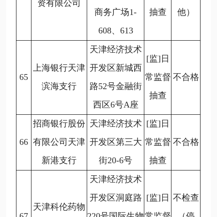
资有限公司
商务广场1-
抽查
他）
608、613
天津经济技术
[监]日
上海银行天津
开发区新城西
65
常监督
不合格
滨海支行
路52号金融街
抽查
西区6号A座
招商银行股份
天津经济技术
[监]日
66
有限公司天津
开发区第三大
常监督
不合格
新港支行
街20-6号
抽查
天津经济技术
开发区洞庭路
[监]日
不检查
天津科伦药物
67
220号国际生物
常监督
（停