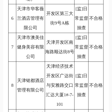
天津市华客薇
[监]日
开发区第三大
6
兰酒店管理有
常监督
不合格
街9号A栋
限公司
抽查
天津市澳美佳
[监]日
天津开发区南
7
健身美容有限
常监督
不合格
海路顺达街8号
公司
抽查
天津经济技术
开发区广达街
[监]日
天津铭都酒店
8
与安雅路交口
常监督
不合格
管理有限公司
汇达大厦1#-7-
抽查
101