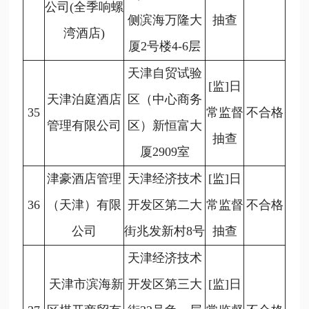
公司(全季响螺
侧滨海万隆大
抽查
湾酒店)
厦2号楼4-6层
天津自贸试验
[监]日
天津泊庭酒店
区（中心商务
35
常监督
不合格
管理有限公司
区）新恒富大
抽查
厦2909室
津豪酒店管理
天津经济技术
[监]日
36
（天津）有限
开发区第二大
常监督
不合格
公司
街兆发新村8号
抽查
天津经济技术
天津市滨海新
开发区第三大
[监]日