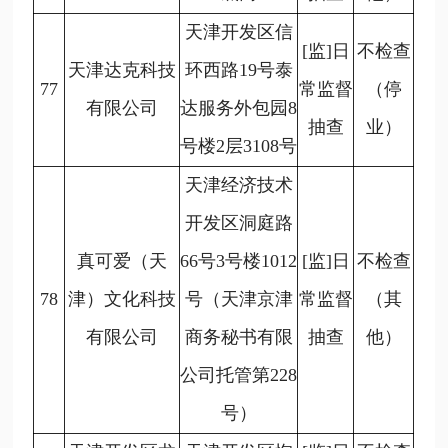
天津开发区信
[监]日
不检查
天津达克科技
环西路19号泰
77
常监督
（停
有限公司
达服务外包园8
抽查
业）
号楼2层3108号
天津经济技术
开发区洞庭路
真可爱（天
66号3号楼1012
[监]日
不检查
78
津）文化科技
号（天津京津
常监督
（其
有限公司
商务秘书有限
抽查
他）
公司托管第228
号）