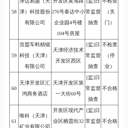
泽达易盛（天
开发区黄海路
[监]日
不检查
58
津）科技股份
276号泰达中小
常监督
（关
有限公司
企业园4号楼
抽查
门）
104号房屋
浩盟车料精锻
[监]日
不检查
天津经济技术
59
科技（天津）
常监督
（停
开发区西区
有限公司
抽查
业）
[监]日
天津开发区汇
天津开发区第
60
常监督
不合格
鸿商务酒店
一大街60号
抽查
开发区现代产
[监]日
唯科（天津）
61
业区栖霞街32
常监督
不合格
矿业有限公司