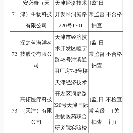
安必奇（天
天津经济技术
[监]日
71
津）生物科技
开发区洞庭路
常监督
不合格
有限公司
220号1701
抽查
天津市经济技
深之蓝海洋科
[监]日
术开发区睦宁
72
技股份有限公
常监督
不合格
路45号津滨通
司
抽查
用厂房7-8号楼
天津经济技术
开发区洞庭路
高拓医疗科技
[监]日
不检查
220号天津国际
73
（天津）有限
常监督
（关
生物医药联合
公司
抽查
门）
研究院实验楼