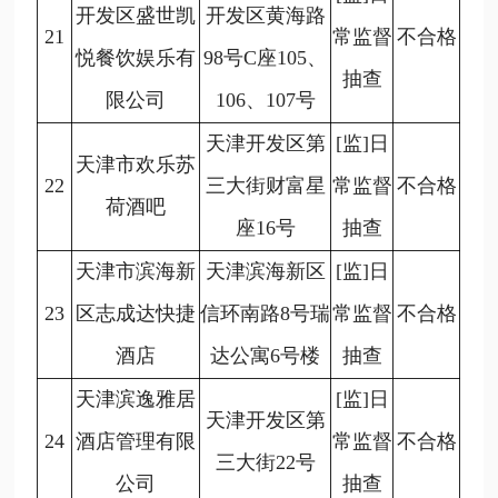
开发区盛世凯
开发区黄海路
21
常监督
不合格
悦餐饮娱乐有
98号C座105、
抽查
限公司
106、107号
天津开发区第
[监]日
天津市欢乐苏
22
三大街财富星
常监督
不合格
荷酒吧
座16号
抽查
天津市滨海新
天津滨海新区
[监]日
23
区志成达快捷
信环南路8号瑞
常监督
不合格
酒店
达公寓6号楼
抽查
天津滨逸雅居
[监]日
天津开发区第
24
酒店管理有限
常监督
不合格
三大街22号
公司
抽查