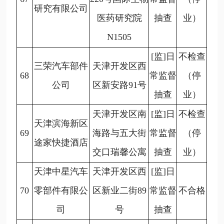
研究有限公司
医药研究院
抽查
业）
N1505
[监]日
不检查
三荣汽车部件
天津开发区西
68
常监督
（停
公司
区新安路91号
抽查
业）
天津开发区南
[监]日
不检查
天津滨海新区
69
海路与五大街
常监督
（停
途家快捷酒店
交口瑞馨公寓
抽查
业）
天津中星汽车
天津开发区西
[监]日
70
零部件有限公
区新业二街89
常监督
不合格
司
号
抽查