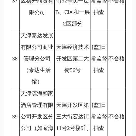
37
区棋开商贸有
街32号负一层
常监督
不合格
限公司
B、C区和一层
抽查
C区部分
天津泰达发展
有限公司商业
天津经济技术
[监]日
38
管理分公司
开发区第二大
常监督
不合格
（泰达生活
街56号
抽查
馆）
天津滨海和家
酒店管理有限
天津开发区第
[监]日
39
公司开发区分
三大街宏达街
常监督
不合格
公司（如家海
11号2号楼9门
抽查