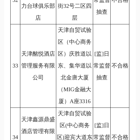
32
常监督
不合格
力台球俱乐部
街32号二区四
抽查
店
层
天津自贸试验
区（中心商务
天津酩悦酒店
区）庆胜道以
[监]日
33
管理服务有限
东、集华道以
常监督
不合格
公司
北金唐大厦
抽查
（MIG金融大
厦）A座3316
天津自贸试验
天津鑫源鼎盛
区(中心商务
[监]日
酒店管理有限
34
区)迎宾大道东
常监督
不合格