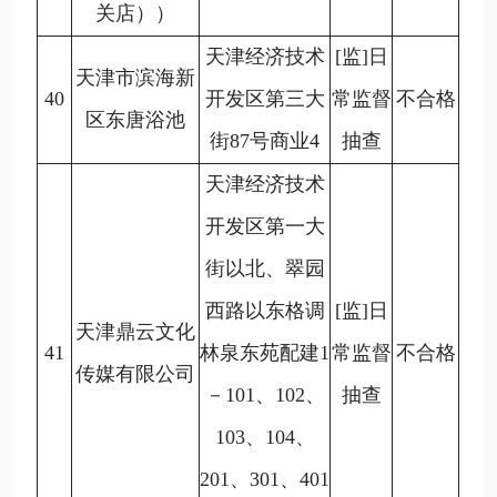
关店））
天津经济技术
[监]日
天津市滨海新
40
开发区第三大
常监督
不合格
区东唐浴池
街87号商业4
抽查
天津经济技术
开发区第一大
街以北、翠园
西路以东格调
[监]日
天津鼎云文化
41
林泉东苑配建1
常监督
不合格
传媒有限公司
－101、102、
抽查
103、104、
201、301、401