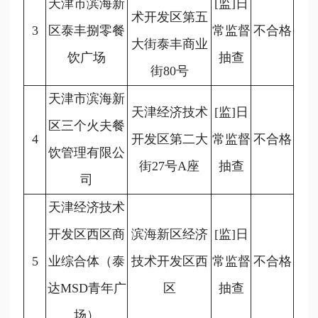
天津市滨海新
[监]日
术开发区第五
3
区泰丰捌零餐
常监督
不合格
大街泰丰商业
饮广场
抽查
街80号
天津市滨海新
天津经济技术
[监]日
区三个火夫餐
4
开发区第二大
常监督
不合格
饮管理有限公
街27号A座
抽查
司
天津经济技术
开发区西区商
滨海新区经济
[监]日
5
业综合体（泰
技术开发区西
常监督
不合格
达MSD青年广
区
抽查
场）