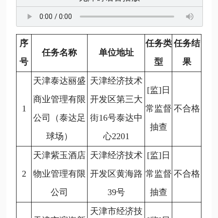
序
任务类
任务结
任务名称
单位地址
号
型
果
天津泰达丽盛
天津经济技术
[监]日
商业管理有限
开发区第三大
1
常监督
不合格
公司（泰达足
街16号泰达中
抽查
球场）
心2201
天津紫玉酒店
天津经济技术
[监]日
2
物业管理有限
开发区黄海路
常监督
不合格
公司
39号
抽查
天津市经济技