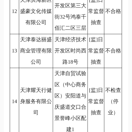
天津滨海新区
[监]日
开发区第三大
12
盛豪文化传媒
常监督
不合格
街32号鸿泰千
有限公司
抽查
佰汇二区三层
天津泰达丽盛
天津经济技术
[监]日
13
商业管理有限
开发区时尚西
常监督
不合格
公司
路18号
抽查
天津自贸试验
区（中心商务
天津耀天行健
[监]日
不检查
区）安阳道与
14
身服务有限公
常监督
（停
庆盛道交口合
司
抽查
业）
景誉峰小区配
建1