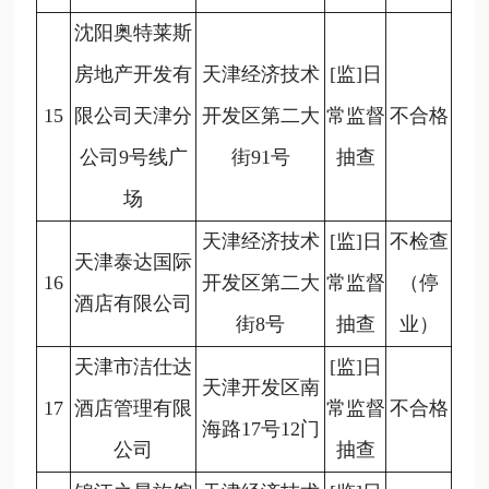
沈阳奥特莱斯
房地产开发有
天津经济技术
[监]日
15
限公司天津分
开发区第二大
常监督
不合格
公司9号线广
街91号
抽查
场
天津经济技术
[监]日
不检查
天津泰达国际
16
开发区第二大
常监督
（停
酒店有限公司
街8号
抽查
业）
天津市洁仕达
[监]日
天津开发区南
17
酒店管理有限
常监督
不合格
海路17号12门
公司
抽查