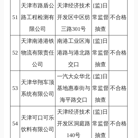
天津市路盾公
天津经济技术
[监]日
51
路工程检测有
开发区中区纺
常监督
不合格
限公司
三路301号
抽查
天津南港港铁
南港工业区海
[监]日
52
物流有限责任
港路与港北路
常监督
不合格
公司
交口
抽查
一汽大众华北
[监]日
天津华翔车顶
53
基地惠泰街与
常监督
不合格
系统有限公司
海平路交口
抽查
天津经济技术
[监]日
天津可口可乐
54
开发区洞庭路
常监督
不合格
饮料有限公司
140号
抽查