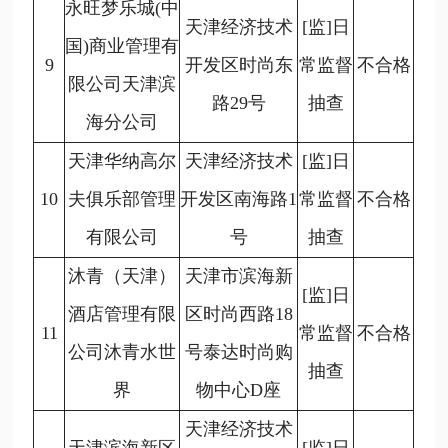
永旺梦乐城(中
天津经济技术
[监]日
国)商业管理有
9
开发区时尚东
常监督
不合格
限公司天津滨
路29号
抽查
海分公司
天津华纳高尔
天津经济技术
[监]日
10
夫俱乐部管理
开发区南海路1
常监督
不合格
有限公司
号
抽查
沐青（天津）
天津市滨海新
[监]日
酒店管理有限
区时尚西路18
11
常监督
不合格
公司沐青水世
号泰达时尚购
抽查
界
物中心D座
天津经济技术