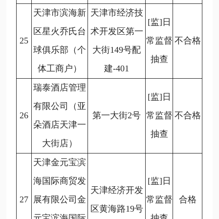
天津市滨海新
天津市经济技
[监]日
区星火乔氏台
术开发区第一
25
常监督
不合格
球俱乐部（个
大街149号配
抽查
体工商户）
建-401
瑞泰酒店管理
[监]日
有限公司（亚
26
第一大街2号
常监督
不合格
朵酒店天津一
抽查
大街店）
天津金元宝滨
海国际商贸发
[监]日
天津经济开发
27
展有限公司金
常监督
合格
区黄海路19号
元宝滨海国际
抽查