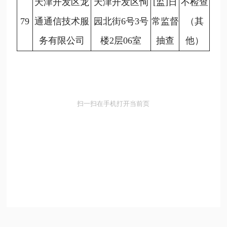
天津开发区龙
天津开发区恂
[监]日
不检查
79
通通信技术服
园北街6号3号
常监督
（其
务有限公司
楼2层06室
抽查
他）
扫一扫在手机打开当前页