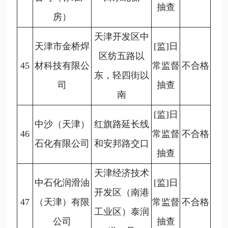
抽查
房）
天津开发区中
天津市金桥焊
[监]日
区纺五路以
45
材科技有限公
常监督
不合格
东，轻四街以
司
抽查
南
[监]日
中沙（天津）
红旗路延长线
46
常监督
不合格
石化有限公司
和安邦路交口
抽查
天津经济技术
中石化润滑油
[监]日
开发区（南港
47
（天津）有限
常监督
不合格
工业区）泰润
公司
抽查