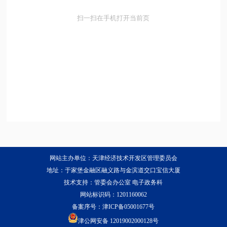
扫一扫在手机打开当前页
网站主办单位：天津经济技术开发区管理委员会
地址：于家堡金融区融义路与金滨道交口宝信大厦
技术支持：管委会办公室 电子政务科
网站标识码：1201160062
备案序号：
津ICP备05001677号
津公网安备 12019002000128号