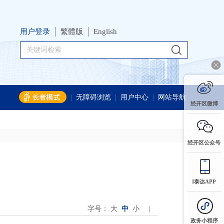
用户登录
繁體版
English
|
无障碍浏览
|
用户中心
|
网站导航
经开区微博
经开区公众号
I泰达APP
字号：
大
中
小
|
政务小程序